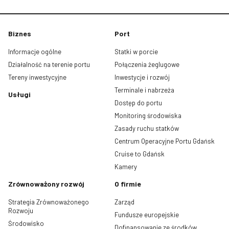
Biznes
Port
Informacje ogólne
Statki w porcie
Działalność na terenie portu
Połączenia żeglugowe
Tereny inwestycyjne
Inwestycje i rozwój
Terminale i nabrzeża
Usługi
Dostęp do portu
Monitoring środowiska
Zasady ruchu statków
Centrum Operacyjne Portu Gdańsk
Cruise to Gdańsk
Kamery
Zrównoważony rozwój
O firmie
Strategia Zrównoważonego
Zarząd
Rozwoju
Fundusze europejskie
Środowisko
Dofinansowanie ze środków