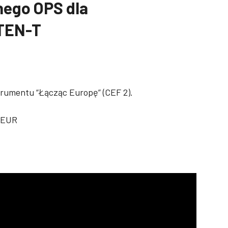
nego OPS dla
 TEN-T
trumentu “Łącząc Europę” (CEF 2).
n EUR