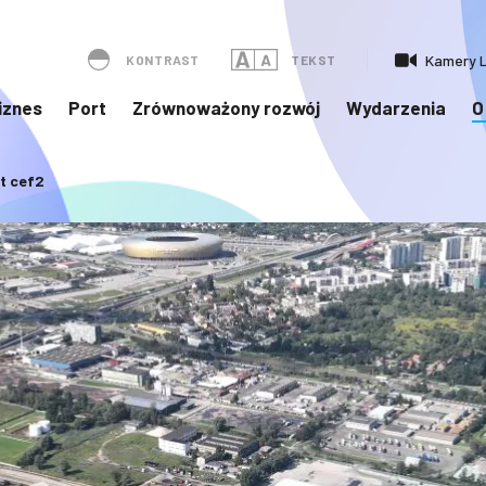
Kamery L
KONTRAST
TEKST
iznes
Port
Zrównoważony rozwój
Wydarzenia
O
t cef2