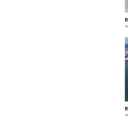
R
w
R
w