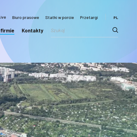
ive
Biuro prasowe
Statki w porcie
Przetargi
PL
 firmie
Kontakty