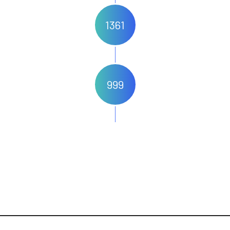
1361
999