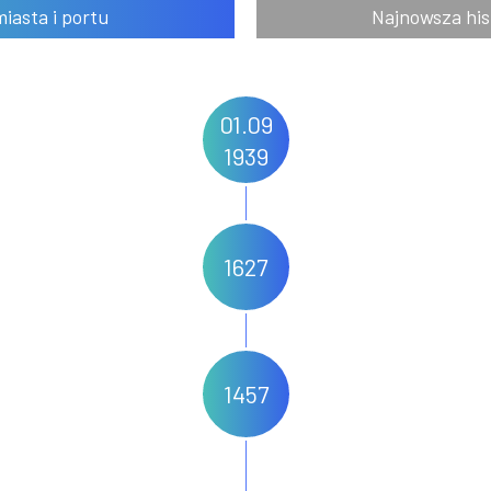
miasta i portu
Najnowsza his
01.09
1939
1627
1457