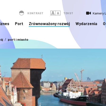
Kamery L
KONTRAST
TEKST
iznes
Port
Zrównoważony rozwój
Wydarzenia
O
ój
port i miasto