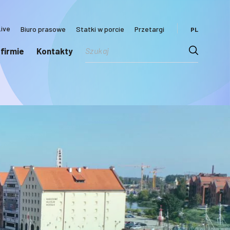
ive
Biuro prasowe
Statki w porcie
Przetargi
PL
 firmie
Kontakty