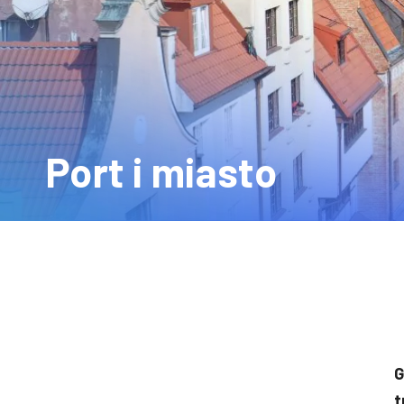
Port i miasto
G
t