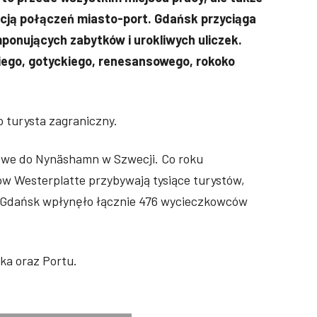
cją połączeń miasto-port. Gdańsk przyciąga
onujących zabytków i urokliwych uliczek.
iego, gotyckiego, renesansowego, rokoko
 turysta zagraniczny.
mowe do Nynäshamn w Szwecji. Co roku
 Westerplatte przybywają tysiące turystów,
tu Gdańsk wpłynęło łącznie 476 wycieczkowców
ka oraz Portu.