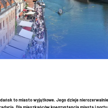
dańsk to miasto wyjątkowe. Jego dzieje nierozerwalnie
radycją. Dla mieszkańców koegzystencja miasta i portu