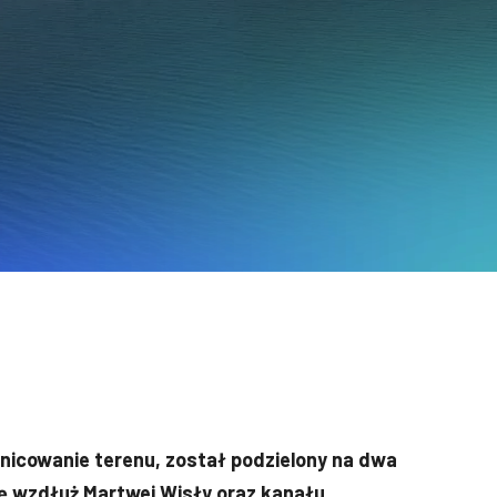
żnicowanie terenu, został podzielony na dwa
ię wzdłuż Martwej Wisły oraz kanału