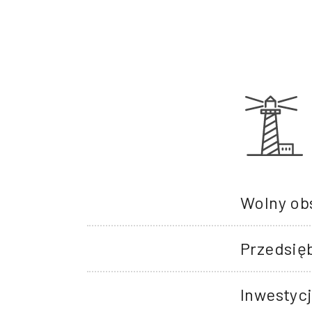
Wolny ob
Przedsię
Inwestycj