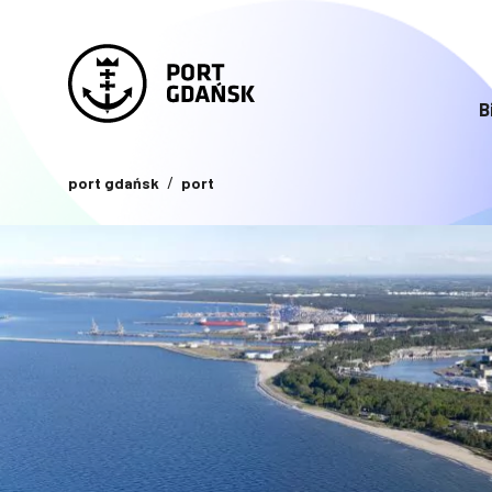
B
port gdańsk
port