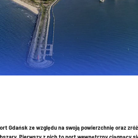
ort Gdańsk ze względu na swoją powierzchnię oraz zró
bszary. Pierwszy z nich to port wewnętrzny ciągnący s