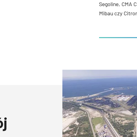
Segoline, CMA C
Mibau czy Citro
ój