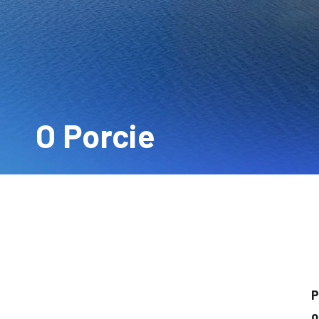
O Porcie
P
o