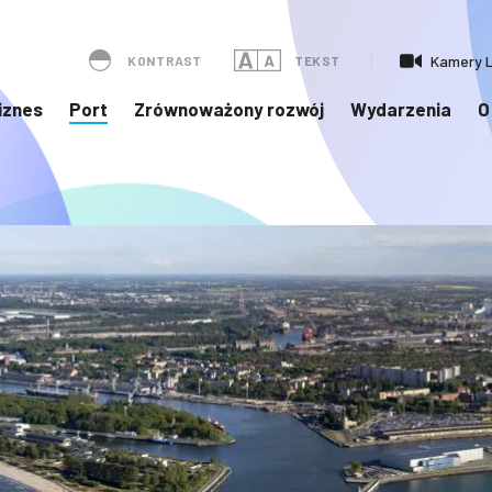
Kamery L
KONTRAST
TEKST
iznes
Port
Zrównoważony rozwój
Wydarzenia
O