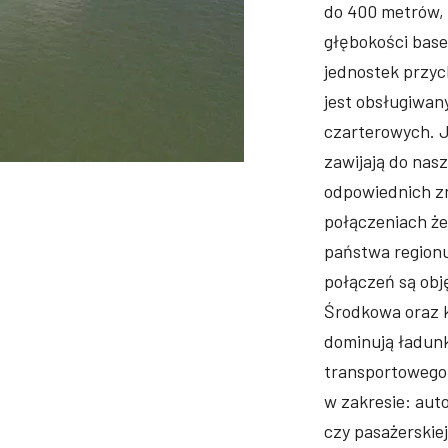
do 400 metrów, 
głębokości base
jednostek przyc
jest obsługiwan
czarterowych. J
zawijają do nas
odpowiednich zn
połączeniach że
państwa regionu
połączeń są obj
Środkowa oraz k
dominują ładunk
transportowego 
w zakresie: aut
czy pasażerskiej