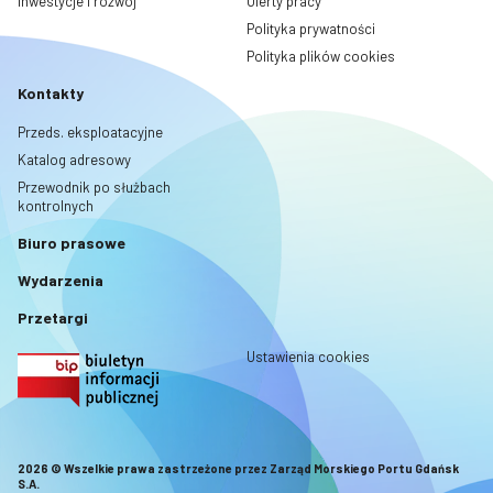
Inwestycje i rozwój
Oferty pracy
Polityka prywatności
Polityka plików cookies
Kontakty
Przeds. eksploatacyjne
Katalog adresowy
Przewodnik po służbach
kontrolnych
Biuro prasowe
Wydarzenia
Przetargi
Ustawienia cookies
2026 © Wszelkie prawa zastrzeżone przez Zarząd Morskiego Portu Gdańsk
S.A.