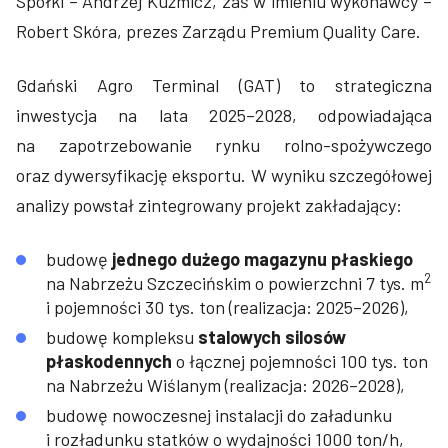
Spółki – Andrzej Kuźmicz, zaś w imieniu wykonawcy –
Robert Skóra, prezes Zarządu Premium Quality Care.
Gdański Agro Terminal (GAT) to strategiczna
inwestycja na lata 2025–2028, odpowiadająca
na zapotrzebowanie rynku rolno-spożywczego
oraz dywersyfikację eksportu. W wyniku szczegółowej
analizy powstał zintegrowany projekt zakładający:
budowę
jednego dużego magazynu płaskiego
2
na Nabrzeżu Szczecińskim o powierzchni 7 tys. m
i pojemności 30 tys. ton (realizacja: 2025–2026),
budowę kompleksu
stalowych silosów
płaskodennych
o łącznej pojemności 100 tys. ton
na Nabrzeżu Wiślanym (realizacja: 2026–2028),
budowę nowoczesnej instalacji do załadunku
i rozładunku statków o wydajności 1000 ton/h,