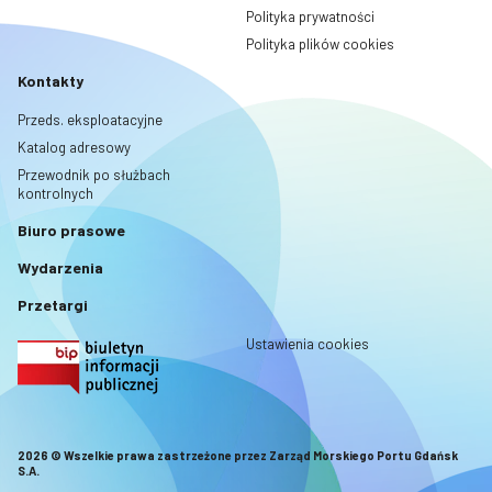
Polityka prywatności
Polityka plików cookies
Kontakty
Przeds. eksploatacyjne
Katalog adresowy
Przewodnik po służbach
kontrolnych
Biuro prasowe
Wydarzenia
Przetargi
Ustawienia cookies
2026 © Wszelkie prawa zastrzeżone przez Zarząd Morskiego Portu Gdańsk
S.A.