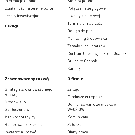
Informacje ogólne
Statki w porcie
Działalność na terenie portu
Połączenia żeglugowe
Tereny inwestycyjne
Inwestycje i rozwój
Terminale i nabrzeża
Usługi
Dostęp do portu
Monitoring środowiska
Zasady ruchu statków
Centrum Operacyjne Portu Gdańsk
Cruise to Gdańsk
Kamery
Zrównoważony rozwój
O firmie
Strategia Zrównoważonego
Zarząd
Rozwoju
Fundusze europejskie
Środowisko
Dofinansowanie ze środków
Społeczeństwo
WFOŚiGW
Ład korporacyjny
Komunikaty
Realizowane działania
Zgłoszenia
Inwestycje i rozwój
Oferty pracy