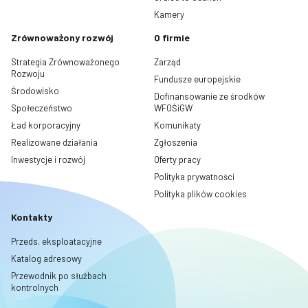
Kamery
Zrównoważony rozwój
O firmie
Strategia Zrównoważonego
Zarząd
Rozwoju
Fundusze europejskie
Środowisko
Dofinansowanie ze środków
Społeczeństwo
WFOŚiGW
Ład korporacyjny
Komunikaty
Realizowane działania
Zgłoszenia
Inwestycje i rozwój
Oferty pracy
Polityka prywatności
Polityka plików cookies
Kontakty
Przeds. eksploatacyjne
Katalog adresowy
Przewodnik po służbach
kontrolnych