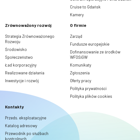
Cruise to Gdańsk
Kamery
Zrównoważony rozwój
O firmie
Strategia Zrównoważonego
Zarząd
Rozwoju
Fundusze europejskie
Środowisko
Dofinansowanie ze środków
Społeczeństwo
WFOŚiGW
Ład korporacyjny
Komunikaty
Realizowane działania
Zgłoszenia
Inwestycje i rozwój
Oferty pracy
Polityka prywatności
Polityka plików cookies
Kontakty
Przeds. eksploatacyjne
Katalog adresowy
Przewodnik po służbach
kontrolnych