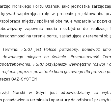
arząd Morskiego Portu Gdańsk, jako jednostka zarządzają
dgrywał wspierającą rolę w procesie projektowania, pr
spółpraca między spółkami obejmuje wsparcie w pozyska
obowiązany zapewnić media niezbędne do realizacji i
ieruchomości na terenie portu, sąsiadujące z terenami obj
Terminal FSRU jest Polsce potrzebny, ponieważ umoż
 dowolnego miejsca na świecie. Przepustowość Ter
apotrzebowania. FSRU przyśpieszy wewnętrzny rozwój Po
 regionie poprzez powstanie hubu gazowego dla potrzeb p
rezes GAZ-SYSTEM.
rząd Morski w Gdyni jest odpowiedzialny za wyb
o posadowienia terminala i aparatury do odbioru i przesyłu