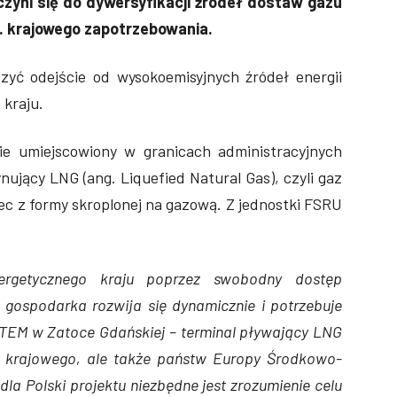
zyni się do dywersyfikacji źródeł dostaw gazu
c. krajowego zapotrzebowania.
szyć odejście od wysokoemisyjnych źródeł energii
 kraju.
ie umiejscowiony w granicach administracyjnych
jący LNG (ang. Liquefied Natural Gas), czyli gaz
iec z formy skroplonej na gazową. Z jednostki FSRU
ergetycznego kraju poprzez swobodny dostęp
a gospodarka rozwija się dynamicznie i potrzebuje
STEM w Zatoce Gdańskiej – terminal pływający LNG
ko krajowego, ale także państw Europy Środkowo-
dla Polski projektu niezbędne jest zrozumienie celu