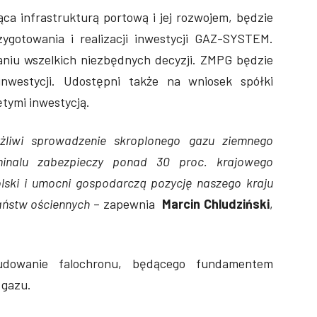
ca infrastrukturą portową i jej rozwojem, będzie
zygotowania i realizacji inwestycji GAZ-SYSTEM.
niu wszelkich niezbędnych decyzji. ZMPG będzie
nwestycji. Udostępni także na wniosek spółki
ętymi inwestycją.
liwi sprowadzenie skroplonego gazu ziemnego
minalu zabezpieczy ponad 30 proc. krajowego
lski i umocni gospodarczą pozycję naszego kraju
aństw ościennych
– zapewnia
Marcin Chludziński
,
udowanie falochronu, będącego fundamentem
 gazu.