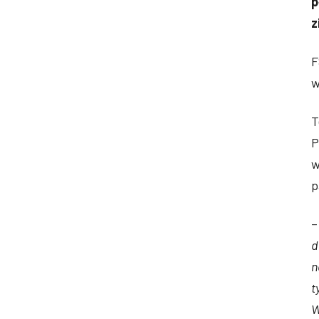
p
z
F
w
T
P
w
p
d
n
t
W