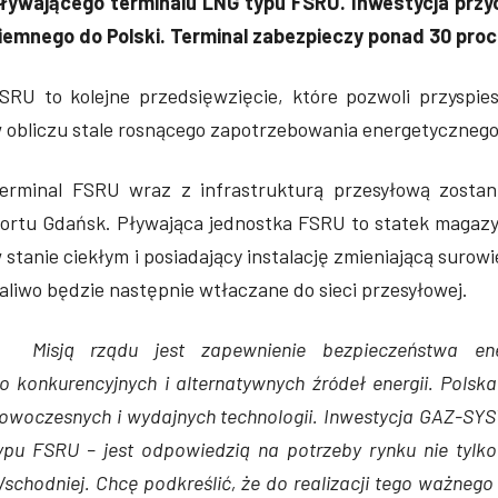
ływającego terminalu LNG typu FSRU. Inwestycja przyc
iemnego do Polski. Terminal zabezpieczy ponad 30 pro
SRU to kolejne przedsięwzięcie, które pozwoli przyspie
 obliczu stale rosnącego zapotrzebowania energetycznego
erminal FSRU wraz z infrastrukturą przesyłową zostan
ortu Gdańsk. Pływająca jednostka FSRU to statek magazynu
 stanie ciekłym i posiadający instalację zmieniającą surow
aliwo będzie następnie wtłaczane do sieci przesyłowej.
–
Misją rządu jest zapewnienie bezpieczeństwa en
o konkurencyjnych i alternatywnych źródeł energii. Polsk
owoczesnych i wydajnych technologii. Inwestycja GAZ-SY
ypu FSRU – jest odpowiedzią na potrzeby rynku nie tyl
schodniej. Chcę podkreślić, że do realizacji tego ważnego 