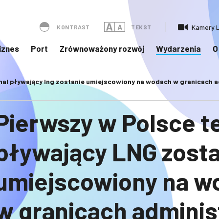
Kamery L
KONTRAST
TEKST
iznes
Port
Zrównoważony rozwój
Wydarzenia
O
nal pływający lng zostanie umiejscowiony na wodach w granicach 
Pierwszy w Polsce t
pływający LNG zosta
umiejscowiony na w
w granicach adminis