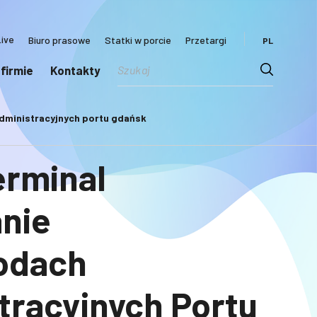
ive
Biuro prasowe
Statki w porcie
Przetargi
PL
 firmie
Kontakty
administracyjnych portu gdańsk
erminal
nie
odach
tracyjnych Portu