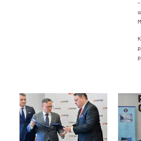
s
M
K
p
p