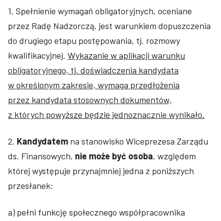
1. Spełnienie wymagań obligatoryjnych, oceniane
przez Radę Nadzorczą, jest warunkiem dopuszczenia
do drugiego etapu postępowania, tj. rozmowy
kwalifikacyjnej.
Wykazanie w aplikacji warunku
obligatoryjnego, tj. doświadczenia kandydata
w określonym zakresie, wymaga przedłożenia
przez kandydata stosownych dokumentów,
z których powyższe będzie jednoznacznie wynikało.
2.
Kandydatem
na stanowisko Wiceprezesa Zarządu
ds. Finansowych,
nie może być osoba
, względem
której występuje przynajmniej jedna z poniższych
przesłanek:
a) pełni funkcję społecznego współpracownika