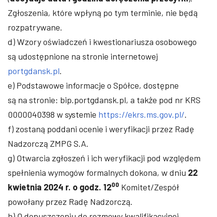
Zgłoszenia, które wpłyną po tym terminie, nie będą
rozpatrywane.
d) Wzory oświadczeń i kwestionariusza osobowego
są udostępnione na stronie internetowej
portgdansk.pl
.
e) Podstawowe informacje o Spółce, dostępne
są na stronie: bip.portgdansk.pl, a także pod nr KRS
0000040398 w systemie
https://ekrs.ms.gov.pl/
.
f) zostaną poddani ocenie i weryfikacji przez Radę
Nadzorczą ZMPG S.A.
g) Otwarcia zgłoszeń i ich weryfikacji pod względem
spełnienia wymogów formalnych dokona, w dniu
22
00
kwietnia 2024 r. o godz.
12
Komitet/Zespół
powołany przez Radę Nadzorczą.
h) O dopuszczeniu do rozmowy kwalifikacyjnej