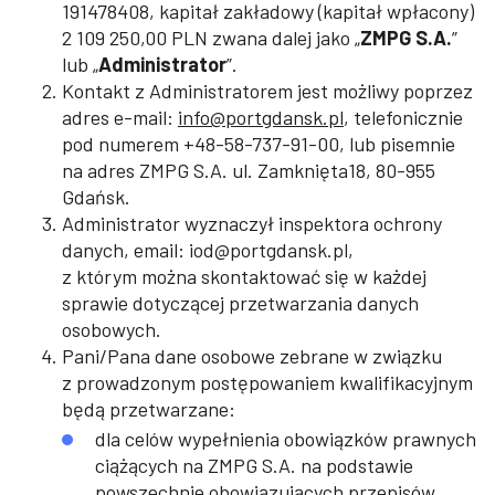
191478408, kapitał zakładowy (kapitał wpłacony)
2 109 250,00 PLN zwana dalej jako „
ZMPG S.A.
”
lub „
Administrator
”.
Kontakt z Administratorem jest możliwy poprzez
adres e-mail:
info@portgdansk.pl
, telefonicznie
pod numerem +48-58-737-91-00, lub pisemnie
na adres ZMPG S.A. ul. Zamknięta18, 80-955
Gdańsk.
Administrator wyznaczył inspektora ochrony
danych, email: iod@portgdansk.pl,
z którym można skontaktować się w każdej
sprawie dotyczącej przetwarzania danych
osobowych.
Pani/Pana dane osobowe zebrane w związku
z prowadzonym postępowaniem kwalifikacyjnym
będą przetwarzane:
dla celów wypełnienia obowiązków prawnych
ciążących na ZMPG S.A. na podstawie
powszechnie obowiązujących przepisów