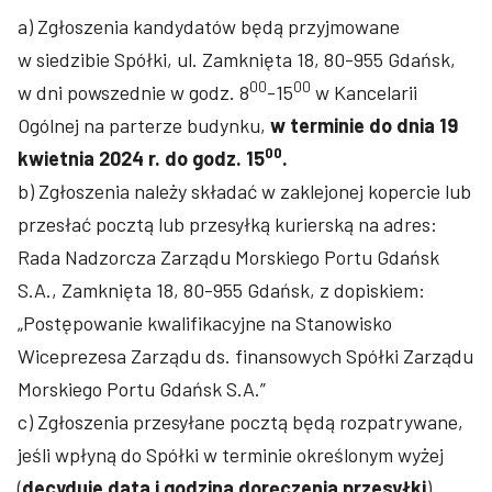
a) Zgłoszenia kandydatów będą przyjmowane
w siedzibie Spółki, ul. Zamknięta 18, 80-955 Gdańsk,
00
00
w dni powszednie w godz. 8
-15
w Kancelarii
Ogólnej na parterze budynku,
w terminie do dnia 19
00
kwietnia 2024 r. do godz. 15
.
b) Zgłoszenia należy składać w zaklejonej kopercie lub
przesłać pocztą lub przesyłką kurierską na adres:
Rada Nadzorcza Zarządu Morskiego Portu Gdańsk
S.A., Zamknięta 18, 80-955 Gdańsk, z dopiskiem:
„Postępowanie kwalifikacyjne na Stanowisko
Wiceprezesa Zarządu ds. finansowych Spółki Zarządu
Morskiego Portu Gdańsk S.A.”
c) Zgłoszenia przesyłane pocztą będą rozpatrywane,
jeśli wpłyną do Spółki w terminie określonym wyżej
(
decyduje data i godzina
doręczenia przesyłki
).